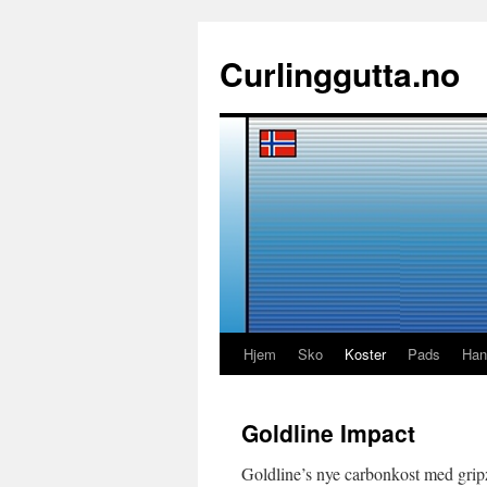
Hopp
til
Curlinggutta.no
innhold
Hjem
Sko
Koster
Pads
Han
Goldline Impact
Goldline’s nye carbonkost med grip