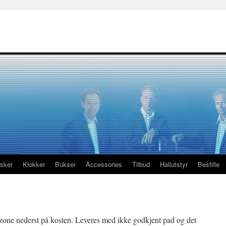
sker
Klokker
Bukser
Accessories
Tilbud
Hallutstyr
Bestille
zone nederst på kosten. Leveres med ikke godkjent pad og det